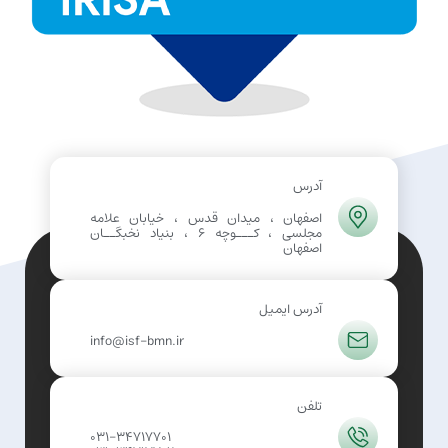
آدرس
اصفهان ، میدان قدس ، خیابان علامه
مجلسی ، کـــوچه 6 ، بنیاد نخبگــان
اصفهان
آدرس ایمیل
info@isf-bmn.ir
تلفن
031-34717701