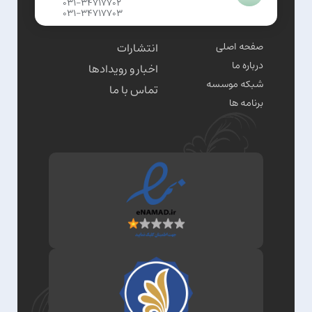
031-34717702
031-34717703
صفحه اصلی
انتشارات
درباره ما
اخبار و رویدادها
شبکه موسسه
تماس با ما
برنامه ها