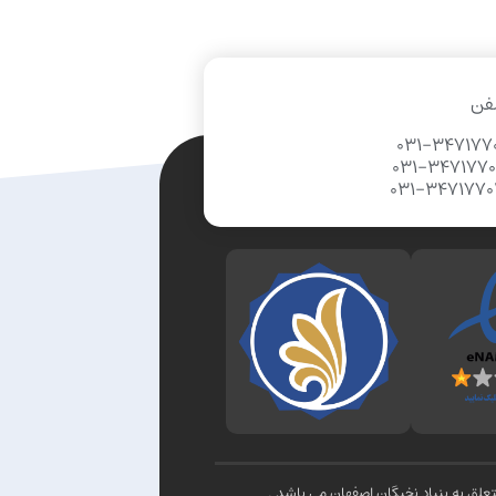
فن
031-347177
031-347177
031-347177
لق به بنیاد نخبگان اصفهان می باشد .