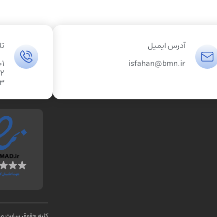
آدرس ایمیل
تل
01
isfahan@bmn.ir
02
03
کلیه حقوق سایت متع