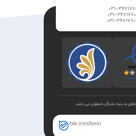
031-347177
031-347177
031-347177
لق به بنیاد نخبگان اصفهان می باشد .
ble.ir/esfbmn