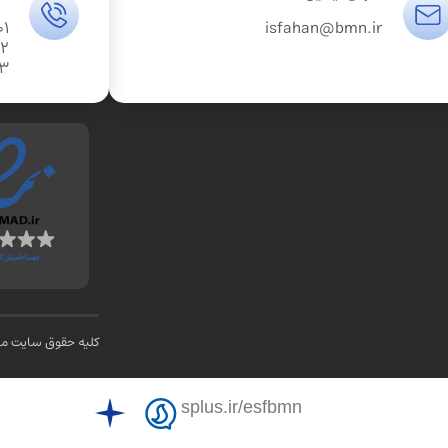
01
isfahan@bmn.ir
02
03
کلیه حقوق سایت متع
splus.ir/esfbmn