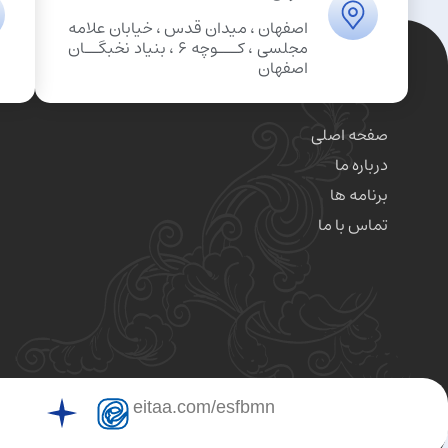
اصفهان ، میدان قدس ، خیابان علامه
مجلسی ، کـــوچه 6 ، بنیاد نخبگــان
اصفهان
صفحه اصلی
درباره ما
برنامه ها
تماس با ما
eitaa.com/esfbmn