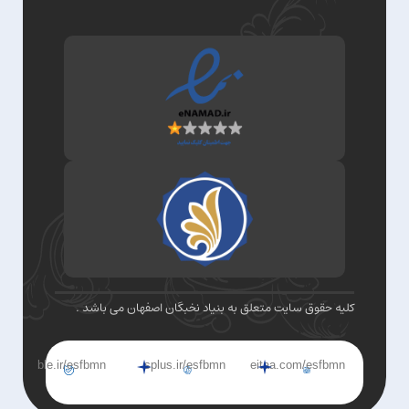
کلیه حقوق سایت متعلق به بنیاد نخبگان اصفهان می باشد .
ble.ir/esfbmn
splus.ir/esfbmn
eitaa.com/esfbmn