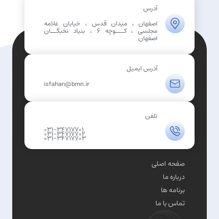
آدرس
اصفهان ، میدان قدس ، خیابان علامه
مجلسی ، کـــوچه 6 ، بنیاد نخبگــان
اصفهان
آدرس ایمیل
isfahan@bmn.ir
تلفن
031-34717701
031-34717702
031-34717703
صفحه اصلی
درباره ما
برنامه ها
تماس با ما