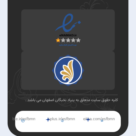
کلیه حقوق سایت متعلق به بنیاد نخبگان اصفهان می باشد .
ble.ir/esfbmn
splus.ir/esfbmn
eitaa.com/esfbmn