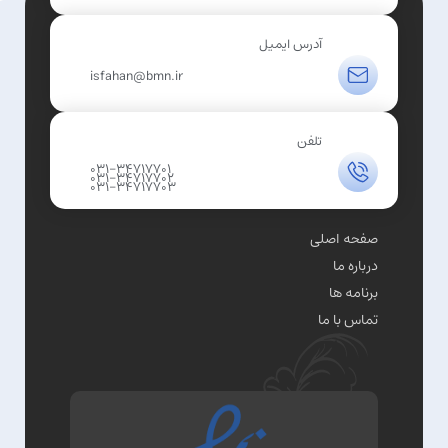
آدرس ایمیل
isfahan@bmn.ir
تلفن
031-34717701
031-34717702
031-34717703
صفحه اصلی
درباره ما
برنامه ها
تماس با ما