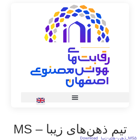
تیم ذهن‌های زیبا – MS
MS5_ذهن-های-زیبا
Download