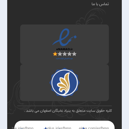
تماس با ما
کلیه حقوق سایت متعلق به بنیاد نخبگان اصفهان می باشد .
ble.ir/esfbmn
splus.ir/esfbmn
eitaa.com/esfbmn