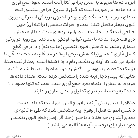
این داده ها مربوط به عمل جراحی کتاراکت است. نحوه جمع آوری
داده ها به این صورت است که قبل از شروع جراحی سنسور ثبت
صدای مربوط به دستگاه رکوردرو در ناحیه­ی بریدگی استرنال بر روی
گلوی بیمار متصل شده است و اصوات تنفسی (تراشه ای) حین
جراحی ثبت گردیده است. بیماران داروهای سدتیو یا ارامبخش
دریافت کرده اند که تا حدی خواب الودگی ایجاد کند این رویه در برخی
بیماران منجر به کاهش فلوی تنفسی (هایپوپنه) و در برخی قطع
کامل فلوی تنفسی(یا کاهش بیش از ۹۰ درصد فلو به مدت حداقل ۱۰
ثانیه می شد که آپنه ی تنفسی نام دارد ) شده است. بعد از ثبت صدا،
پزشک متخصص بیهوشی با گوش دادن به اصوات ضبط شده، ثانیه
هایی که بیمار دچار آپنه شده را مشخص کرده است. تعداد داده ها
مربوط به بیش از پنجاه نفرد جمع آوری شده است که تنها حدود ۳۰
داده کیفیت مناسب برای تحلیل و مدل سازی را دارند.
منظور از پیش بینی آپنه در این چالش این است که با در دست
داشتن اصوات قبل از وقوع اپنه مشخص شود که طی 10 ثانیه ی
بعدی آپنه رخ خواهد داد یا خیر. ( حداقل زمان قطع فلوی تنفسی
مورد نیاز برای برچسب آپنه ۱۰ ثانیه می باشد.)
قبلی
بعدی