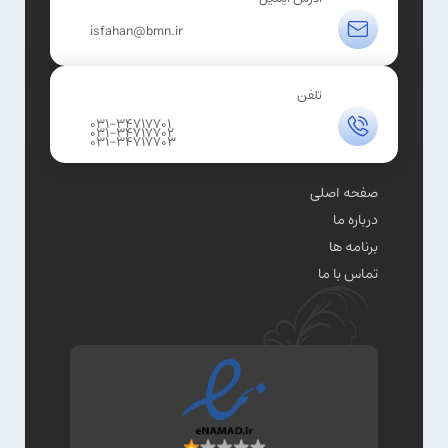
isfahan@bmn.ir
تلفن
031-34717701
031-34717702
031-34717703
صفحه اصلی
درباره ما
برنامه ها
تماس با ما