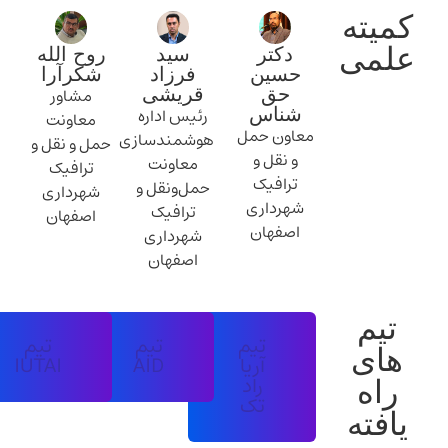
میته
لمی​
دکتر
سید
روح الله
حسین
فرزاد
شکرآرا
مشاور
حق
قریشی
رئیس اداره
شناس
معاونت
معاون حمل
هوشمندسازی
حمل و نقل و
و نقل و
معاونت
ترافیک
ترافيک
حمل‌ونقل و
شهرداری
شهرداری
ترافیک
اصفهان
اصفهان
شهرداری
اصفهان
تیم
تیم
تیم
تیم
های
آریا
AID
IUTAI
راد
راه
تک
یافته