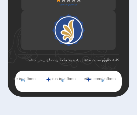
کلیه حقوق سایت متعلق به بنیاد نخبگان اصفهان می باشد .
ble.ir/esfbmn
splus.ir/esfbmn
eitaa.com/esfbmn