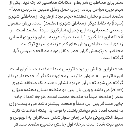
 برای مخاطبان شرایط و امکانات مناسبی تدارک دید. یکی از
 ترین مراحل برنامه ریزی حمل ونقل تعیین ماتریس مبدأ-
د است و نشان دهنده حجم تردد از هر یک از مناطقی شهری
دأ) به نقاط دیگر از مناطق شهری (مقصد) است. روش معمول
نتی دستیابی به این جدول، آمارگیری مبدأ-مقصد است. از
ا که این آمارگیری نیازمند صرف هزینه، زمان و نیروی انسانی
دی است، طراحی روش های کم هزینه و سریع تر توسط
قین و پژوهش گران حمل ونقل مورد مطالعه و بررسی قرار
ته است.
 از این چالش براورد ماتریس مبدا- مقصد مسافران است.
 ماتریس به عنوان ماتریس مجاورت یک گراف جهت دار در نظر
ته می شود که در آن هر نود نشان دهنده یک منطقه شهری
(zone) می باشد و وزن یال بین دو منطقه نشان دهنده میزان
 از منطقه مبدأ به منطقه مقصد است. هر چه تعداد جابه
ی مسافر بین این مبدأ و مقصد بیشتر باشد می بایست وزن
دست آمده هم بیشتر باشد. با توجه به اینکه اطلاعات کارت
ط الکترونیکی تنها در زمان سوار شدن مسافران به اتوبوس و
و ثبت شده است مرحله اول چالش تخمین مقصد مسافر