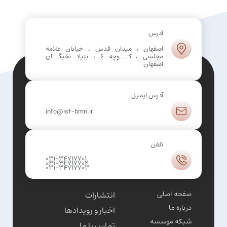
آدرس
اصفهان ، میدان قدس ، خیابان علامه
مجلسی ، کـــوچه 6 ، بنیاد نخبگــان
اصفهان
آدرس ایمیل
info@isf-bmn.ir
تلفن
031-34717701
031-34717702
031-34717703
صفحه اصلی
انتشارات
درباره ما
اخبار و رویدادها
شبکه موسسه
تماس با ما