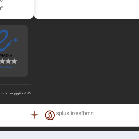
02
03
کلیه حقوق سایت متع
splus.ir/esfbmn