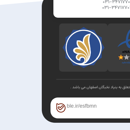
031-347177
031-347177
لق به بنیاد نخبگان اصفهان می باشد .
ble.ir/esfbmn