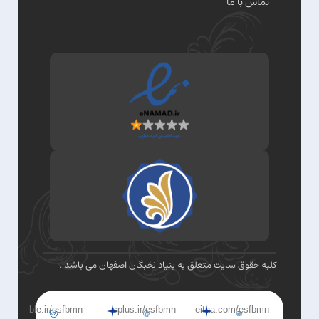
تماس با ما
کلیه حقوق سایت متعلق به بنیاد نخبگان اصفهان می باشد .
ble.ir/esfbmn
splus.ir/esfbmn
eitaa.com/esfbmn