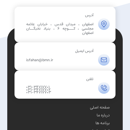
آدرس
اصفهان ، میدان قدس ، خیابان علامه
مجلسی ، کـــوچه 6 ، بنیاد نخبگــان
اصفهان
آدرس ایمیل
isfahan@bmn.ir
تلفن
031-34717701
031-34717702
031-34717703
صفحه اصلی
درباره ما
برنامه ها