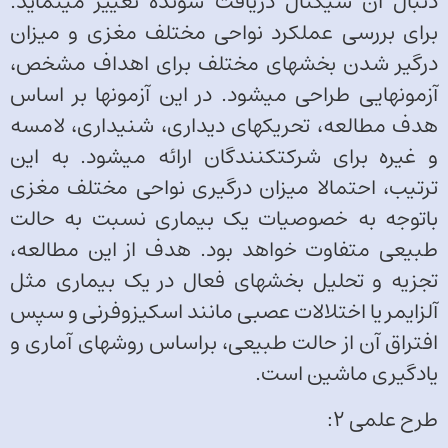
دنبال آن سیگنال دریافت شونده تغییر می­نماید.
برای بررسی عملکرد نواحی مختلف مغزی و میزان
درگیر شدن بخش­های مختلف برای اهداف مشخص،
آزمون­هایی طراحی می­شود. در این آزمون­ها بر اساس
هدف مطالعه، تحریک­های دیداری، شنیداری، لامسه
و غیره برای شرکت­کنندگان ارائه می­شود. به این
ترتیب، احتمالا میزان درگیری نواحی مختلف مغزی
باتوجه به خصوصیات یک بیماری نسبت به حالت
طبیعی متفاوت خواهد بود. هدف از این مطالعه،
تجزیه و تحلیل بخش­های فعال در یک بیماری مثل
آلزایمر یا اختلالات عصبی مانند اسکیزوفرنی و سپس
افتراق آن از حالت طبیعی، براساس روش­های آماری و
یادگیری ماشین است.
طرح علمی 2: