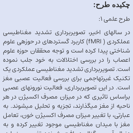
چکیده طرح‌:
طرح علمی 1:
در سال­های اخیر، تصویربرداری تشدید مغناطیسی
عملکردی ( fMRI) کاربرد گسترده­ای در حوزه­ی علوم
شناختی پیدا کرده است و توجه محققان حوزه علوم
اعصاب را در بررسی اختلالات به خود جلب نموده
است. تصویربرداری تشدید مغناطیسی عملکردی یک
تکنیک غیرتهاجمی برای بررسی فعالیت عصبی مغز
است. در این تصویربرداری، فعالیت نورون­های عصبی
براساس تاثیری که در میزان مصرف اکسیژن در هر
ناحیه از مغز می­گذارند، تجزیه و تحلیل می­شوند. به
عبارتی، با تغییر میزان مصرف اکسیژن خون، تعامل
مغز با میدان مغناطیسی موجود تغییر کرده و به