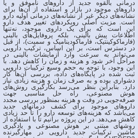
درمانی بالقوه جدید از داروهای ناموفق و یا
داروهای موجود در بازار و استفاده از آن‌ها برای
نشانه‌های دیگر غیر از نشانه‌های درمانی اولیه دارو
است. مزیت اصلی رویکردهای تغییر هدف دارو
این است که برای یک داروی موجود، نه‌تنها
اطلاعات پیش بالینی، بلکه پروفایل‌های بالینی
(فارماکوکینتیک، فارماکودینامیک و سمیت)، از قبل
در دسترس است، بر این اساس، ترکیب دارویی
می‌تواند به سرعت وارد آزمایشات بالینی در
مراحل آخر شود و هزینه و زمان را کاهش دهد. با
این وجود، با توجه به حجم وسیع ترکیبات دارویی
ثبت شده در پایگاه‌های داده، بررسی آن‌ها کار
دشواری بوده و به صرف زمان و هزینه زیادی نیاز
دارد. بنابراین بنظر می‌رسد بکارگیری روش‌های
هوش مصنوعی، راه حل مناسبی جهت
صرفه‌جویی در وقت و هزینه بمنظور بررسی مجدد
داروهای موجود برای کشف درمان‎های جدید
می‌باشد که هزینه‌های توسعه دارو را تا حد زیادی
کاهش می‌دهد. در این پروژه برآنیم تا با استفاده از
روشهای مبتنی بر هوش مصنوعی و یادگیری
ماشین ترکیبات جدید دارویی در مهارگیرنده