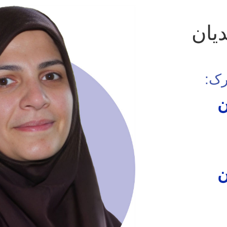
یان
رک:
ن
ن